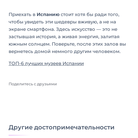
е
о
д
т
Приехать в
Испанию
стоит хотя бы ради того,
и
о
чтобы увидеть эти шедевры вживую, а не на
о
р
экране смартфона. Здесь искусство — это не
л
ы
и
застывшая история, а живая энергия, залитая
е
в
Б
южным солнцем. Поверьте, после этих залов вы
и
к
о
вернетесь домой немного другим человеком.
з
о
л
м
ТОП-6 лучших музеев Испании
в
ь
е
ы
ш
н
х
е
я
Поделитесь с друзьями
о
ч
т
к
е
в
е
м
а
а
м
ш
н
о
в
о
р
з
Другие достопримечательности
в
е
г
и