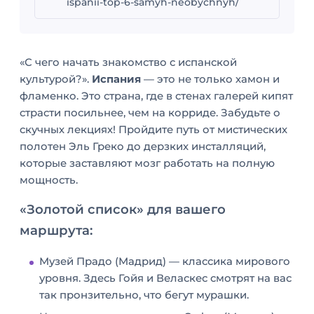
ispanii-top-6-samyh-neobychnyh/
«С чего начать знакомство с испанской
культурой?».
Испания
— это не только хамон и
фламенко. Это страна, где в стенах галерей кипят
страсти посильнее, чем на корриде. Забудьте о
скучных лекциях! Пройдите путь от мистических
полотен Эль Греко до дерзких инсталляций,
У
которые заставляют мозг работать на полную
б
мощность.
е
«Золотой список» для вашего
д
а
маршрута:
—
р
Музей Прадо (Мадрид) — классика мирового
е
уровня. Здесь Гойя и Веласкес смотрят на вас
н
так пронзительно, что бегут мурашки.
е