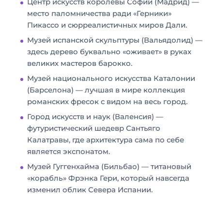
Центр искусств королевы Софии (Мадрид) —
с
место паломничества ради «Герники»
с
Пикассо и сюрреалистичных миров Дали.
а
н
Музей испанской скульптуры (Вальядолид) —
с
здесь дерево буквально «оживает» в руках
н
великих мастеров барокко.
М
а
Музей национального искусства Каталонии
у
я
(Барселона) — лучшая в мире коллекция
з
ж
е
романских фресок с видом на весь город.
е
и
Город искусств и наук (Валенсия) —
м
М
футуристический шедевр Сантьяго
ч
а
Калатравы, где архитектура сама по себе
у
д
ж
является экспонатом.
р
и
Музей Гуггенхайма (Бильбао) — титановый
и
н
«корабль» Фрэнка Гери, который навсегда
д
а
изменил облик Севера Испании.
а
с
,
р
к