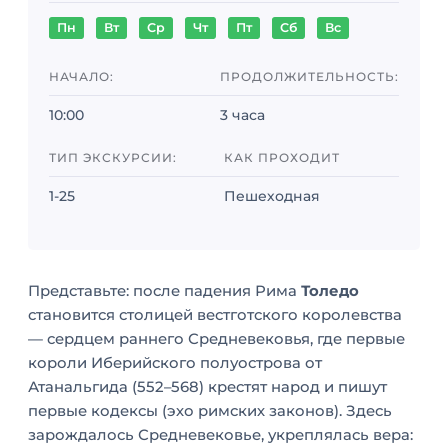
Пн
Вт
Ср
Чт
Пт
Сб
Вс
НАЧАЛО:
ПРОДОЛЖИТЕЛЬНОСТЬ:
10:00
3 часа
ТИП ЭКСКУРСИИ:
КАК ПРОХОДИТ
1-25
Пешеходная
Представьте: после падения Рима
Толедо
становится столицей вестготского королевства
— сердцем раннего Средневековья, где первые
короли Иберийского полуострова от
Атанальгида (552–568) крестят народ и пишут
первые кодексы (эхо римских законов). Здесь
зарождалось Средневековье, укреплялась вера: