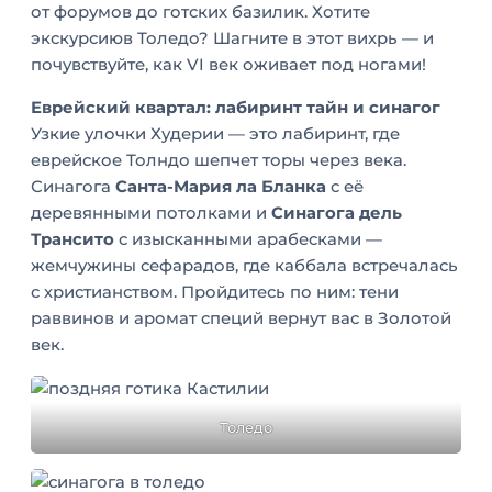
от форумов до готских базилик. Хотите
экскурсиюв Толедо? Шагните в этот вихрь — и
почувствуйте, как VI век оживает под ногами!
Еврейский квартал: лабиринт тайн и синагог
Узкие улочки Худерии — это лабиринт, где
еврейское Толндо шепчет торы через века.
Синагога
Санта-Мария ла Бланка
с её
деревянными потолками и
Синагога дель
Трансито
с изысканными арабесками —
жемчужины сефарадов, где каббала встречалась
с христианством. Пройдитесь по ним: тени
раввинов и аромат специй вернут вас в Золотой
век.
Толедо