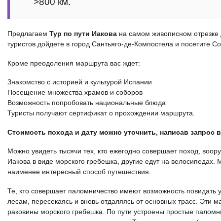
>800 км.
Предлагаем
Тур по пути Иакова
на самом живописном отрезке д
туристов дойдете в город Сантьяго-де-Компостела и посетите С
Кроме преодоления маршрута вас ждет:
Знакомство с историей и культурой Испании
Посещение множества храмов и соборов
Возможность попробовать национальные блюда
Туристы получают сертификат о прохождении маршрута.
Стоимость похода и дату можно уточнить, написав запрос 
Можно увидеть тысячи тех, кто ежегодно совершает поход, воо
Иакова в виде морского гребешка, другие едут на велосипедах. 
наименее интересный способ путешествия.
Те, кто совершает паломничество имеют возможность повидать 
лесам, пересекаясь и вновь отдаляясь от основных трасс. Эти
раковины морского гребешка. По пути устроены простые паломн