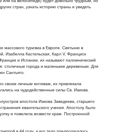
 или на велосипеде) будет довольно трудным, но
ругих стран, узнать историю страны и увидеть
е массового туризма в Европе. Святыню в
й, Изабелла Кастильская, Карл V, Франциск
 Франции и Испании, их называют паломнический
я: столичные города и маленькие деревеньки. Для
ен Сантьяго.
о своим личным мотивам, их привлекала
агались на чудодейственные силы Св. Иакова.
олуостров апостола Иакова Заведеева, старшего
странения евангельского учения. Апостолу было
уэтку и повелела возвести храм. Построенной
иппой в 44 году, а его тело предполагалось