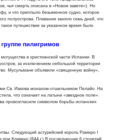
ов, чья смерть описана в «Новом завете»). Но
ффу, и что приплыло безыменное судно, которое
ого полуострова. Плавание заняло семь дней, что
 такое путешествие за указанное время было
 группе пилигримов
а могущества в христианской части Испании. В
луостров, за исключением небольшой территории
ство. Мусульмане объявили «священную войну»,
ами Св. Иакова монахом-отшельником Пелайо. На
тела, что означает на латыни «звездное поле».
ова провозгласили символом борьбы испанских
битвы. Следующий астурийский король Рамиро I
 при Клавихо (844 г.) В последующие 6 столетий