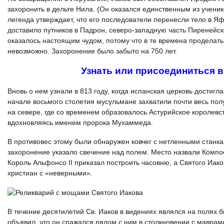
захоронить в дельте Нила. (Он оказался единственным из ученик
легенда утверждает, что его последователи перенесли тело в Я
доставило путников в Падрон, северо-западную часть Пиренейск
оказалось настоящим чудом, потому что в те времена проделать
невозможно. Захоронение было забыто на 750 лет.
Узнать или присоединиться в
Вновь о нем узнали в 813 году, когда испанская церковь достигл
начале восьмого столетия мусульмане захватили почти весь по
на севере, где со временем образовалось Астурийское королев
вдохновляясь именем пророка Мухаммеда.
В противовес этому были обнаружен ковчег с нетленными станк
захоронение указало свечение над полем. Место назвали Компос
Король Альфонсо II приказал построить часовню, а Святого Иак
христиан с «неверными».
В течение десятилетий Св. Иаков в видениях являлся на полях 
объявил, что он сражался рядом с ним в столкновении с маврами