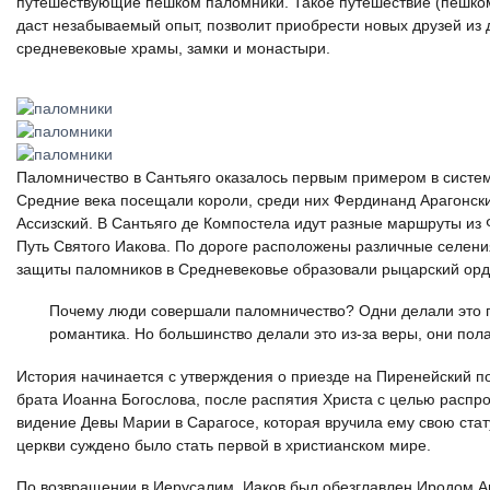
путешествующие пешком паломники. Такое путешествие (пешком
даст незабываемый опыт, позволит приобрести новых друзей из д
средневековые храмы, замки и монастыри.
Паломничество в Сантьяго оказалось первым примером в систем
Средние века посещали короли, среди них Фердинанд Арагонски
Ассизский. В Сантьяго де Компостела идут разные маршруты из
Путь Святого Иакова. По дороге расположены различные селени
защиты паломников в Средневековье образовали рыцарский орд
Почему люди совершали паломничество? Одни делали это п
романтика. Но большинство делали это из-за веры, они пол
История начинается с утверждения о приезде на Пиренейский п
брата Иоанна Богослова, после распятия Христа с целью распро
видение Девы Марии в Сарагосе, которая вручила ему свою стат
церкви суждено было стать первой в христианском мире.
По возвращении в Иерусалим, Иаков был обезглавлен Иродом Агр