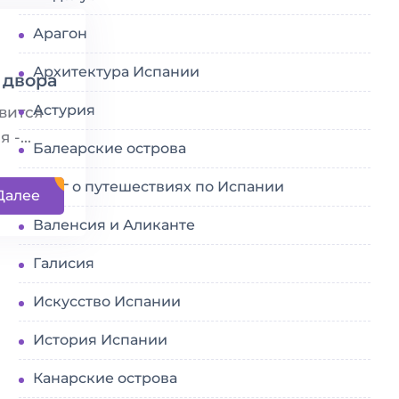
Арагон
Архитектура Испании
 двора
Астурия
вится
-...
Балеарские острова
Блог о путешествиях по Испании
Далее
Валенсия и Аликанте
Галисия
Искусство Испании
История Испании
Канарские острова