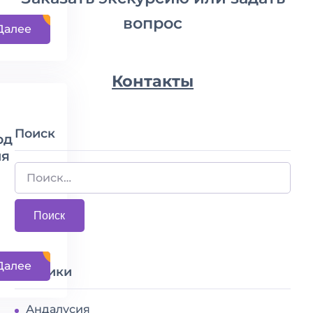
вопрос
Далее
Контакты
Поиск
од
ия
Далее
Рубрики
Андалусия