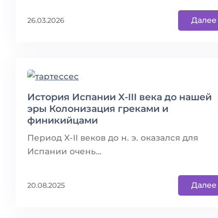
Далее
26.03.2026
История Испании X-III века до нашей
эры Колонизация греками и
финикийцами
Период X-II веков до н. э. оказался для
Испании очень...
Далее
20.08.2025