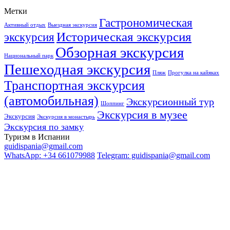
Метки
Гастрономическая
Активный отдых
Выездная экскурсия
Историческая экскурсия
экскурсия
Обзорная экскурсия
Национальный парк
Пешеходная экскурсия
Пляж
Прогулка на кайяках
Транспортная экскурсия
(автомобильная)
Экскурсионный тур
Шоппинг
Экскурсия в музее
Экскурсия
Экскурсия в монастырь
Экскурсия по замку
Туризм в Испании
guidispania@gmail.com
WhatsApp: +34 661079988
Telegram: guidispania@gmail.com