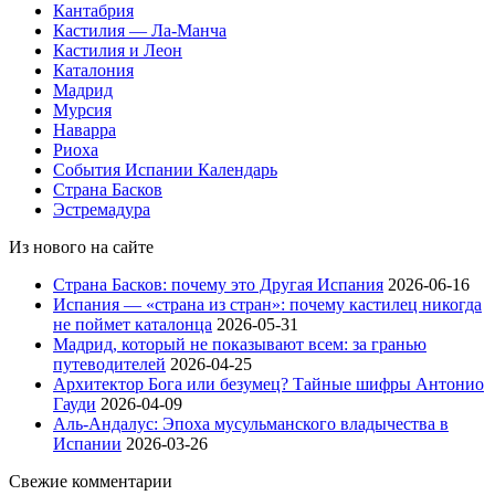
Кантабрия
Кастилия — Ла-Манча
Кастилия и Леон
Каталония
Мадрид
Мурсия
Наварра
Риоха
События Испании
Календарь
Страна Басков
Эстремадура
Из нового на сайте
Страна Басков: почему это Другая Испания
2026-06-16
Испания — «страна из стран»: почему кастилец никогда
не поймет каталонца
2026-05-31
Мадрид, который не показывают всем: за гранью
путеводителей
2026-04-25
Архитектор Бога или безумец? Тайные шифры Антонио
Гауди
2026-04-09
Аль-Андалус: Эпоха мусульманского владычества в
Испании
2026-03-26
Свежие комментарии