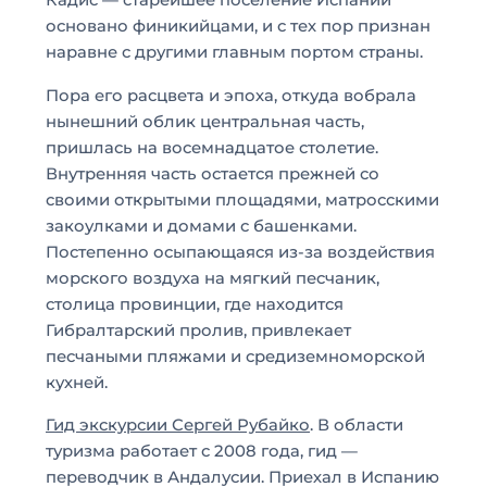
Кадис — старейшее поселение Испании
основано финикийцами, и с тех пор признан
наравне с другими главным портом страны.
Пора его расцвета и эпоха, откуда вобрала
нынешний облик центральная часть,
пришлась на восемнадцатое столетие.
Внутренняя часть остается прежней со
своими открытыми площадями, матросскими
закоулками и домами с башенками.
Постепенно осыпающаяся из-за воздействия
морского воздуха на мягкий песчаник,
столица провинции, где находится
Гибралтарский пролив, привлекает
песчаными пляжами и средиземноморской
кухней.
Гид экскурсии Сергей Рубайко
. В области
туризма работает с 2008 года, гид —
переводчик в Андалусии. Приехал в Испанию