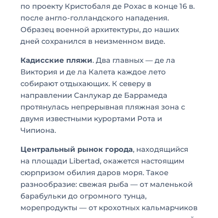
по проекту Кристобаля де Рохас в конце 16 в.
после англо-голландского нападения.
Образец военной архитектуры, до наших
дней сохранился в неизменном виде.
Кадисские пляжи
. Два главных — де ла
Виктория и де ла Калета каждое лето
собирают отдыхающих. К северу в
направлении Санлукар де Баррамеда
протянулась непрерывная пляжная зона с
двумя известными курортами Рота и
Чипиона.
Центральный рынок города
, находящийся
на площади Libertad, окажется настоящим
сюрпризом обилия даров моря. Такое
разнообразие: свежая рыба — от маленькой
барабульки до огромного тунца,
морепродукты — от крохотных кальмарчиков