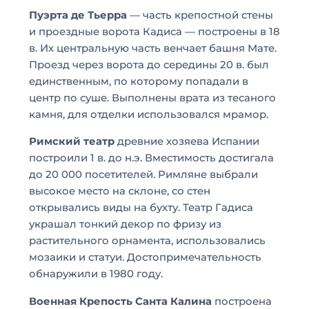
Пуэрта де Тьерра
— часть крепостной стены
и проездные ворота Кадиса — построены в 18
в. Их центральную часть венчает башня Мате.
Проезд через ворота до середины 20 в. был
единственным, по которому попадали в
центр по суше. Выполнены врата из тесаного
камня, для отделки использовался мрамор.
Римский театр
древние хозяева Испании
построили 1 в. до н.э. Вместимость достигала
до 20 000 посетителей. Римляне выбрали
высокое место на склоне, со стен
открывались виды на бухту. Театр Гадиса
украшал тонкий декор по фризу из
растительного орнамента, использовались
мозаики и статуи. Достопримечательность
обнаружили в 1980 году.
Военная Крепость Санта Калина
построена