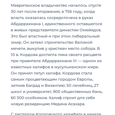
Мавританское владычество началось спустя
30 лет после вторжения, в 756 году, когда
власть оказалась сосредоточена в руках
Абдаррахмана I, единственного оставшегося
в живых представителя династии Омейядов.
Это был властный и при этом либеральный
эмир. Он затеял строительство Великой
мечети, выкупив у христиан место собора. В
10 в. Кордова достигла пика своего расцвета
при правителе Абдаррахмане III — одном из
известных халифов в мусульманском мире.
Он принял титул халифа. Кордова стала
самым процветающим городом Европы,
затмив Багдад и Византию: 50 лечебниц, 27
школ и университет, 900 общественных бань,
60 300 особняков. Халиф строит для себя
новую резиденцию Медина Асахара.
С распадом Кордовского халифата в начале