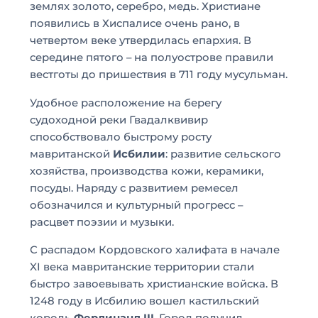
землях золото, серебро, медь. Христиане
появились в Хиспалисе очень рано, в
четвертом веке утвердилась епархия. В
середине пятого – на полуострове правили
вестготы до пришествия в 711 году мусульман.
Удобное расположение на берегу
судоходной реки Гвадалквивир
способствовало быстрому росту
мавританской
Исбилии
: развитие сельского
хозяйства, производства кожи, керамики,
посуды. Наряду с развитием ремесел
обозначился и культурный прогресс –
расцвет поэзии и музыки.
С распадом Кордовского халифата в начале
XI века мавританские территории стали
быстро завоевывать христианские войска. В
1248 году в Исбилию вошел кастильский
король
Фердинанд III
. Город получил