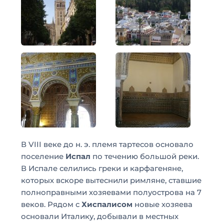
В VIII веке до н. э. племя тартесов основало
поселение
Испал
по течению большой реки.
В Испале селились греки и карфагеняне,
которых вскоре вытеснили римляне, ставшие
полноправными хозяевами полуострова на 7
веков. Рядом с
Хиспалисом
новые хозяева
основали Италику, добывали в местных