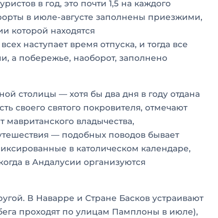
истов в год, это почти 1,5 на каждого
рорты в июле-августе заполнены приезжими,
рии которой находятся
всех наступает время отпуска, и тогда все
и, а побережье, наоборот, заполнено
ой столицы — хотя бы два дня в году отдана
ть своего святого покровителя, отмечают
т мавританского владычества,
утешествия — подобных поводов бывает
фиксированные в католическом календаре,
 когда в Андалусии организуются
ругой. В Наварре и Стране Басков устраивают
бега проходят по улицам Памплоны в июле),