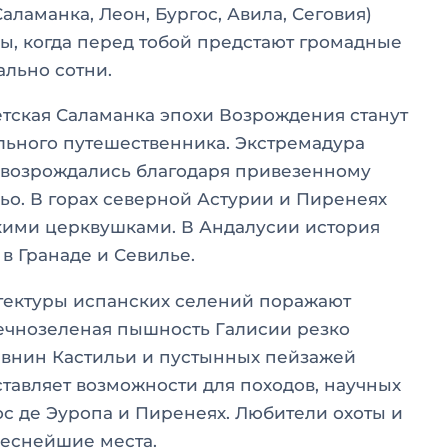
аламанка, Леон, Бургос, Авила, Сеговия)
ы, когда перед тобой предстают громадные
ально сотни.
етская Саламанка эпохи Возрождения станут
льного путешественника. Экстремадура
е возрождались благодаря привезенному
ильо. В горах северной Астурии и Пиренеях
кими церквушками. В Андалусии история
в Гранаде и Севилье.
итектуры испанских селений поражают
ечнозеленая пышность Галисии резко
авнин Кастильи и пустынных пейзажей
тавляет возможности для походов, научных
с де Эуропа и Пиренеях. Любители охоты и
реснейшие места.