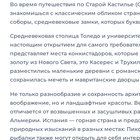
Во время путешествия по Старой Кастилье (С
знакомишься с классическим обликом стран
соборы, средневековые замки, которых букв
Средневековая столица Толедо и университ
настоящим открытием для самого требовате
представляет места конкистадоров, которы
золоту из Нового Света, это Касерес и Трух
разместились маленькие деревни с романс
сохранилась мечеть и мавританские дворцы 
Не только разнообразие и сохранность арх
воображение, но и ландшафтные красоты. В
отличается от возвышенных и засушливых р
Альмерии. Испания — горная страна и предс
природных изысканий в разных местах: Пико
рыбалки также могут открыть для себя инте