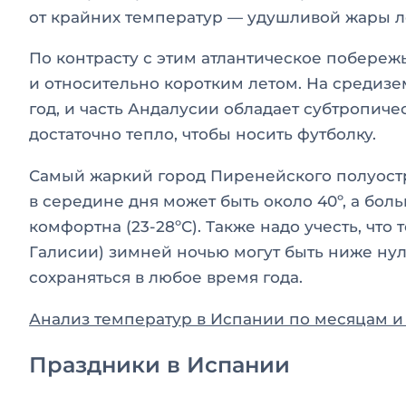
от крайних температур — удушливой жары ле
По контрасту с этим атлантическое побере
и относительно коротким летом. На средиз
год, и часть Андалусии обладает субтропич
достаточно тепло, чтобы носить футболку.
Самый жаркий город Пиренейского полуостр
в середине дня может быть около 40º, а бол
комфортна (23-28ºС). Также надо учесть, чт
Галисии) зимней ночью могут быть ниже нуля
сохраняться в любое время года.
Анализ температур в Испании по месяцам и 
Праздники в Испании