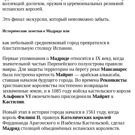
коллекций доспехов, оружия и церемониальных реликвий
испанских королей.
Это финал экскурсии, который невозможно забыть.
Исторические заметки о Мадриде или
как небольшой средневековый город превратился в
блистательную столицу Испании.
Первые упоминания о
Мадриде
относятся к IX веку, когда
значительной частью Пиренейского полуострова правили
мавры. Для защиты территории на берегу реки
Мансанарес
была построена крепость
Майрит
— арабская алькасаба,
ставшая началом будущего города. Во времена
Реконкисты
христианские королевства постепенно возвращали
захваченные земли, и в 1085 году войска кастильского короля
Альфонсо VI
окончательно присоединили
Майрит
к
Кастилии
.
Новый этап в истории города начался в 1561 году, когда
король
Филипп II
, правнук
Католических королей
Фердинанда Арагонского и Изабеллы Кастильской, сделал
Мадрид
столицей объединённых испанских королевств.