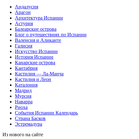
Андалусия
Арагон
Архитектура Испании
Астурия
Балеарские острова
Блог о путешествиях по Испании
Валенсия и Аликанте
Галисия
Искусство Испании
История Испании
Канарские острова
Кантабрия
Кастилия — Ла-Манча
Кастилия и Леон
Каталония
Мадрид
Мурсия
Наварра
Риоха
События Испании
Календарь
Страна Басков
Эстремадура
Из нового на сайте