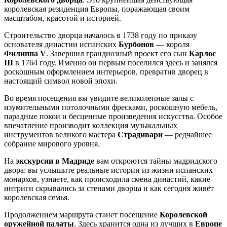
королевская резиденция Европы, поражающая своим
масштабом, красотой и историей.
Строительство дворца началось в 1738 году по приказу
основателя династии испанских
Бурбонов
— короля
Филиппа V
. Завершил грандиозный проект его сын
Карлос
III
в 1764 году. Именно он первым поселился здесь и занялся
роскошным оформлением интерьеров, превратив дворец в
настоящий символ новой эпохи.
Во время посещения вы увидите великолепные залы с
изумительными потолочными фресками, роскошную мебель,
парадные покои и бесценные произведения искусства. Особое
впечатление производит коллекция музыкальных
инструментов великого мастера
Страдивари
— редчайшее
собрание мирового уровня.
На
экскурсии в Мадриде
вам откроются тайны мадридского
двора: вы услышите реальные истории из жизни испанских
монархов, узнаете, как происходила смена династий, какие
интриги скрывались за стенами дворца и как сегодня живёт
королевская семья.
Продолжением маршрута станет посещение
Королевской
оружейной палаты
. Здесь хранится одна из лучших в
Европе