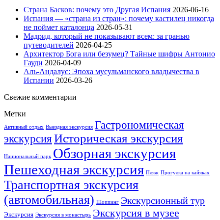
Страна Басков: почему это Другая Испания
2026-06-16
Испания — «страна из стран»: почему кастилец никогда
не поймет каталонца
2026-05-31
Мадрид, который не показывают всем: за гранью
путеводителей
2026-04-25
Архитектор Бога или безумец? Тайные шифры Антонио
Гауди
2026-04-09
Аль-Андалус: Эпоха мусульманского владычества в
Испании
2026-03-26
Свежие комментарии
Метки
Гастрономическая
Активный отдых
Выездная экскурсия
Историческая экскурсия
экскурсия
Обзорная экскурсия
Национальный парк
Пешеходная экскурсия
Пляж
Прогулка на кайяках
Транспортная экскурсия
(автомобильная)
Экскурсионный тур
Шоппинг
Экскурсия в музее
Экскурсия
Экскурсия в монастырь