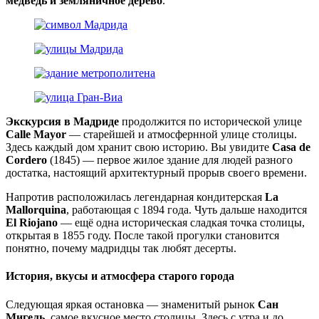
медведь и земляничное дерево
.
Экскурсия в Мадриде
продолжится по исторической улице
Calle Mayor
— старейшей и атмосфернной улице столицы.
Здесь каждый дом хранит свою историю. Вы увидите
Casa de
Cordero
(1845) — первое жилое здание для людей разного
достатка, настоящий архитектурный прорыв своего времени.
Напротив расположилась легендарная кондитерская
La
Mallorquina
, работающая с 1894 года. Чуть дальше находится
El Riojano
— ещё одна историческая сладкая точка столицы,
открытая в 1855 году. После такой прогулки становится
понятно, почему мадридцы так любят десерты.
История, вкусы и атмосфера старого города
Следующая яркая остановка — знаменитый рынок
Сан
Мигель
, самое вкусное место столицы. Здесь с утра и до