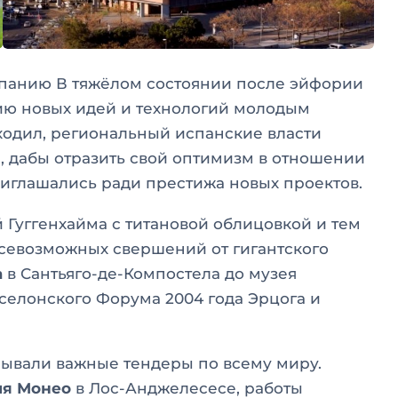
спанию В тяжёлом состоянии после эйфории
анию новых идей и технологий молодым
оходил, региональный испанские власти
, дабы отразить свой оптимизм в отношении
иглашались ради престижа новых проектов.
Гуггенхайма с титановой облицовкой и тем
всевозможных свершений от гигантского
а
в Сантьяго-де-Компостела до музея
селонского Форума 2004 года Эрцога и
рывали важные тендеры по всему миру.
ля Монео
в Лос-Анджелесесе, работы