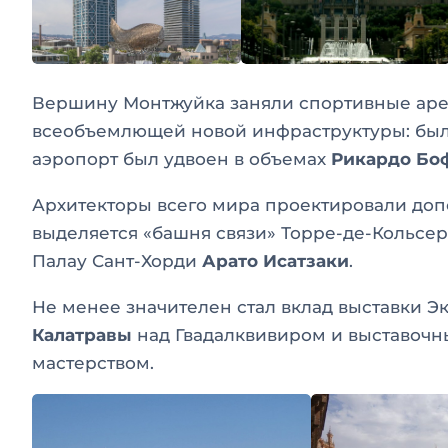
Вершину Монтжуйка заняли спортивные арен
всеобъемлющей новой инфраструктуры: был
аэропорт был удвоен в объемах
Рикардо Бо
Архитекторы всего мира проектировали до
выделяется «башня связи» Торре-де-Кольсе
Палау Сант-Хорди
Арато Исатзаки
.
Не менее значителен стал вклад выставки Э
Калатравы
над Гвадалквивиром и выставоч
мастерством.