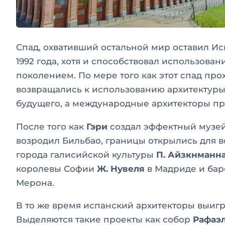
Спад, охвативший остальной мир оставил И
1992 года, хотя и способствовал использов
поколением. По мере того как этот спад пр
возвращались к использованию архитектуры
будущего, а международные архитекторы пр
После того как
Гэри
создал эффектный музей 
возродил Бильбао, границы открылись для 
города галисийской культуры
П. Айзкнманн
королевы Софии
Ж. Нувеля
в Мадриде и бар
Мерона.
В то же время испанский архитекторы выиг
Выделяются такие проекты как собор
Рафаэ