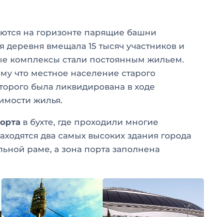
аются на горизонте парящие башни
 деревня вмещала 15 тысяч участников и
лые комплексы стали постоянным жильем.
му что местное население старого
торого была ликвидирована в ходе
оимости жилья.
орта
в бухте, где проходили многие
аходятся два самых высоких здания города
льной раме, а зона порта заполнена