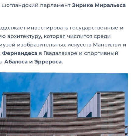
й шотландский парламент
Энрике Миральеса
одолжает инвестировать государственные и
 архитектуру, которая числится среди
музей изобразительных искусств Мансильи и
и Фернандеса
в Гвадалахаре и спортивный
ты
Абалоса и Эррероса
.