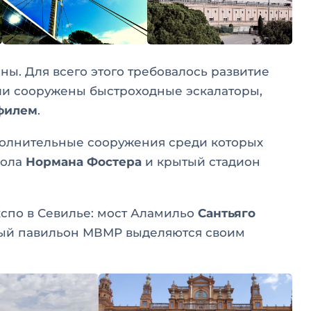
ы. Для всего этого требовалось развитие
и сооружены быстроходные эскалаторы,
филем
.
полнительные сооружения среди которых
рола
Нормана Фостера
и крытый стадион
кспо в Севилье: мост Аламильо
Сантьяго
ный павильон МВМР выделяются своим