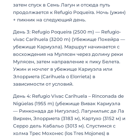
затем спуск в Семь Лагун и отсюда путь
продолжается к Refugio Poqueira. Ночь (ужин)
+ пикник на следующий день.
День 3: Refugio Poqueira (2500 m) — Refugio-
vivac Carihuela (3200 m) (Убежище Покейра —
убежище Кариуэла). Маршрут начинается с
восхождения на Мулясен через долину реки
Мулясен, затем направление к пику Белета.
Ужин и ночлег в убежище Кариуэла или
Элорриета (Carihuela o Elorrieta) в
зависимости от условий.
День 4: Refugio Vivac Carihuela – Rinconada de
Nigüelas (1955 m) (убежище Вивак Кариуэла
— Ринконада де Нигуэлас). Лагунильяс де Ла
Вирхен, Элорриета (3183 м), Картухо (3152 м) и
Серро дель Кабальо (3013 м). Спустимся с
холма Трес Мохонес (los Tres Mojones) в