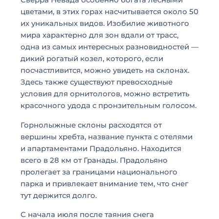
Сьерра Невада особенно богата лесными
цветами, в этих горах насчитывается около 50
их уникальных видов. Изобилие животного
мира характерно для зон вдали от трасс,
одна из самых интересных разновидностей —
дикий рогатый козел, которого, если
посчастливится, можно увидеть на склонах.
Здесь также существуют превосходные
условия для орнитологов, можно встретить
красочного удода с пронзительным голосом.
Горнолыжные склоны расходятся от
вершины хребта, название пункта с отелями
и апартаментами Прадольяно. Находится
всего в 28 км от Гранады. Прадольяно
пролегает за границами национального
парка и привлекает внимание тем, что снег
тут держится долго.
С начала июля после таяния снега