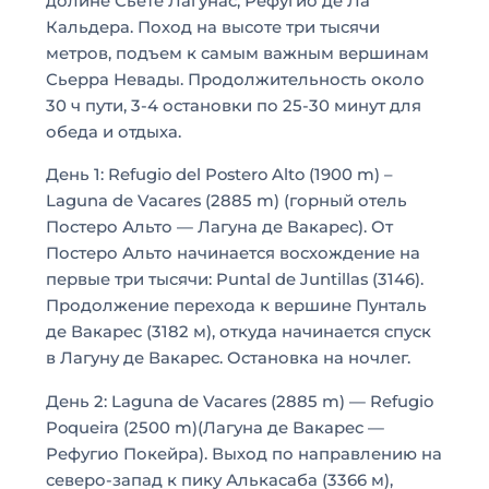
долине Сьете Лагунас, Рефугио де Ла
Кальдера. Поход на высоте три тысячи
метров, подъем к самым важным вершинам
Сьерра Невады. Продолжительность около
30 ч пути, 3-4 остановки по 25-30 минут для
обеда и отдыха.
День 1: Refugio del Postero Alto (1900 m) –
Laguna de Vacares (2885 m) (горный отель
Постеро Альто — Лагуна де Вакарес). От
Постеро Альто начинается восхождение на
первые три тысячи: Puntal de Juntillas (3146).
Продолжение перехода к вершине Пунталь
де Вакарес (3182 м), откуда начинается спуск
в Лагуну де Вакарес. Остановка на ночлег.
День 2: Laguna de Vacares (2885 m) — Refugio
Poqueira (2500 m)(Лагуна де Вакарес —
Рефугио Покейра). Выход по направлению на
северо-запад к пику Алькасаба (3366 м),