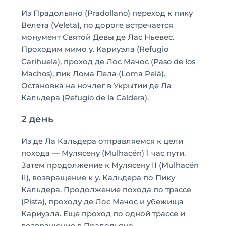
Из Прадольяно (Pradollano) переход к пику
Велета (Veleta), по дороге встречается
монумент Святой Девы де Лас Ньевес.
Проходим мимо у. Кариуэла (Refugio
Carihuela), проход де Лос Мачос (Paso de los
Machos), пик Лома Пела (Loma Pelá).
Остановка на ночлег в Укрытии де Ла
Кальдера (Refugio de la Caldera).
2 день
Из де Ла Кальдера отправляемся к цели
похода — Мулясену (Mulhacén) 1 час пути.
Затем продолжение к Мулясену II (Mulhacén
II), возвращение к у. Кальдера по Пику
Кальдера. Продолжение похода по трассе
(Pista), проходу де Лос Мачос и убежища
Кариуэла. Еще проход по одной трассе и