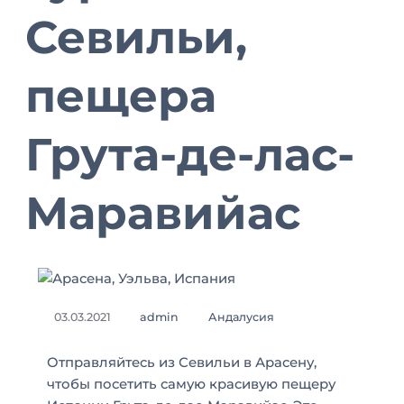
Севильи,
пещера
Грута-де-лас-
Маравийас
03.03.2021
admin
Андалусия
Отправляйтесь из
Севильи
в Арасену,
чтобы посетить самую красивую пещеру