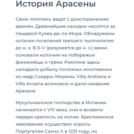
История Арасены
Свою летопись ведет с доисторических
времен. Древнейшие находки числятся за
пещерой Куэва-де-ла-Мора. Обнаружены
останки поселений третьего тысячелетия
до н. э. В X-V (разумеется до н. э.) веках
основали колонии на побережье
финикийцы и греки. Римляне здесь
наладили добычу полезных ископаемых
из недр Сьерры-Морены. Villa Aretiana и
Villa Arciana возможно и дали название
Арасене.
Мусульманское господство в Испании
начинается с VIII века, они и возвели
первую крепость на холме. Христианское
завоевание осуществил король
Португалии Санчо II в 1231 году, но