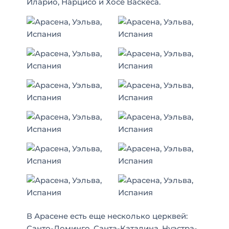
Иларио, Нарцисо и Хосе Васкеса.
В Арасене есть еще несколько церквей:
Санто-Доминго, Санта-Каталина, Нуэстра-