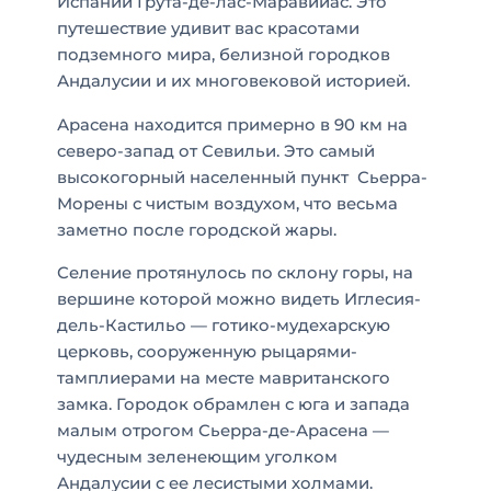
Испании Грута-де-лас-Маравийас. Это
путешествие удивит вас красотами
подземного мира, белизной городков
Андалусии и их многовековой историей.
Арасена находится примерно в 90 км на
северо-запад от Севильи. Это самый
высокогорный населенный пункт Сьерра-
Морены с чистым воздухом, что весьма
заметно после городской жары.
Селение протянулось по склону горы, на
вершине которой можно видеть Иглесия-
дель-Кастильо — готико-мудехарскую
церковь, сооруженную рыцарями-
тамплиерами на месте мавританского
замка. Городок обрамлен с юга и запада
малым отрогом Сьерра-де-Арасена —
чудесным зеленеющим уголком
Андалусии с ее лесистыми холмами.